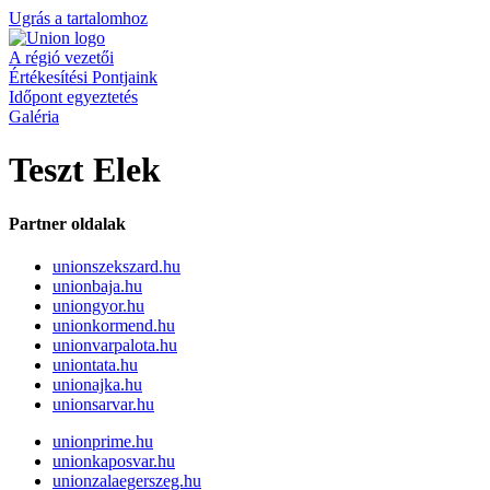
Ugrás a tartalomhoz
A régió vezetői
Értékesítési Pontjaink
Időpont egyeztetés
Galéria
Teszt Elek
Partner oldalak
unionszekszard.hu
unionbaja.hu
uniongyor.hu
unionkormend.hu
unionvarpalota.hu
uniontata.hu
unionajka.hu
unionsarvar.hu
unionprime.hu
unionkaposvar.hu
unionzalaegerszeg.hu