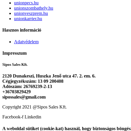
unionpecs.hu
unionszombathely.hu
unionveszprem.hu
unionkarrier.hu
Hasznos információ
Adatvédelem
Impresszum
Sipos Sales Kft.
2120 Dunakeszi, Huszka Jenő utca 47. 2. em. 6.
Cégjegyzékszám: 13 09 200408
Adószám: 26769239-2-13
+36703829429
sipossales@gmail.com
Copyright 2021 @Sipos Sales Kft.
Facebook-f
Linkedin
A weboldal sütiket (cookie-kat) használ, hogy biztonságos böngész